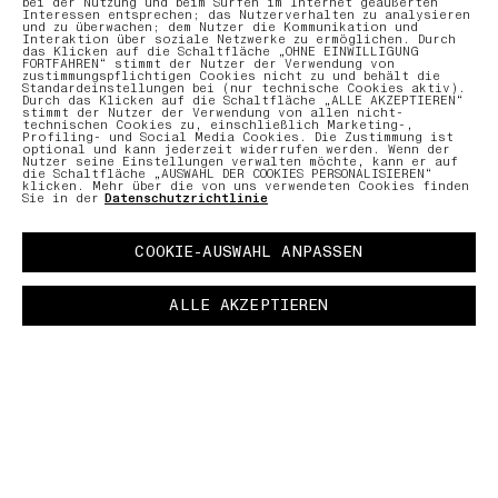
bei der Nutzung und beim Surfen im Internet geäußerten
Interessen entsprechen; das Nutzerverhalten zu analysieren
und zu überwachen; dem Nutzer die Kommunikation und
Interaktion über soziale Netzwerke zu ermöglichen. Durch
das Klicken auf die Schaltfläche „OHNE EINWILLIGUNG
FORTFAHREN“ stimmt der Nutzer der Verwendung von
zustimmungspflichtigen Cookies nicht zu und behält die
Standardeinstellungen bei (nur technische Cookies aktiv).
Durch das Klicken auf die Schaltfläche „ALLE AKZEPTIEREN“
stimmt der Nutzer der Verwendung von allen nicht-
technischen Cookies zu, einschließlich Marketing-,
Profiling- und Social Media Cookies. Die Zustimmung ist
optional und kann jederzeit widerrufen werden. Wenn der
Nutzer seine Einstellungen verwalten möchte, kann er auf
die Schaltfläche „AUSWAHL DER COOKIES PERSONALISIEREN“
klicken. Mehr über die von uns verwendeten Cookies finden
Sie in der
Datenschutzrichtlinie
COOKIE-AUSWAHL ANPASSEN
ALLE AKZEPTIEREN
EINE GEMEINSAME CAPSULE COLLECTION
–
Stone Island und New Balance widmen sich erneut
der Welt des Fußballs mit einem gemeinsam