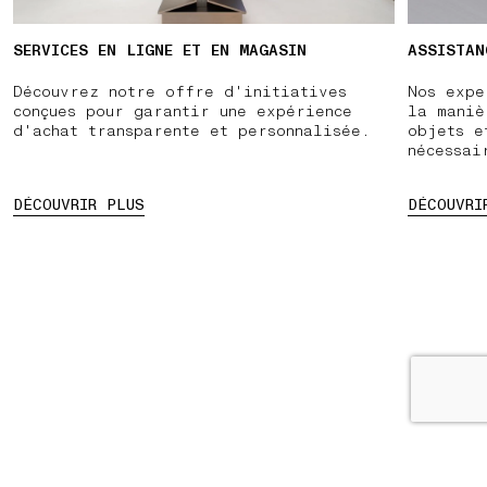
SERVICES EN LIGNE ET EN MAGASIN
ASSISTAN
Découvrez notre offre d'initiatives
Nos expe
conçues pour garantir une expérience
la maniè
d'achat transparente et personnalisée.
objets e
nécessai
DÉCOUVRIR PLUS
DÉCOUVRI
ENDRE RENDEZ-VOUS
METTRE EN PAUSE
03 RETOURS GRATUITS
01 RETRAIT EN