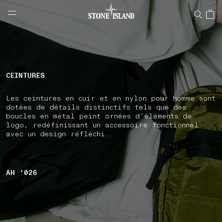
NAVIGATION.ARIA.GOTOMAINCONTENT
NAVIGATION.ARIA.
LABEL.SHOPPINGCOUNTRY
LUXEMBOURG
CEINTURES
Les ceintures en cuir et en nylon pour homme sont
dotées de détails distinctifs tels que des
boucles en métal peint ornées d’éléments de
logo, redéfinissant un accessoire fonctionnel
avec un design réfléchi.
AH '026