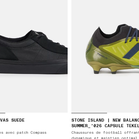
VAS SUEDE
STONE ISLAND | NEW BALAN
SUMMER_'026 CAPSULE TEKE
LOW FG V5
es avec patch Compass
Chaussures de football offran
dynamique et maintien optimal