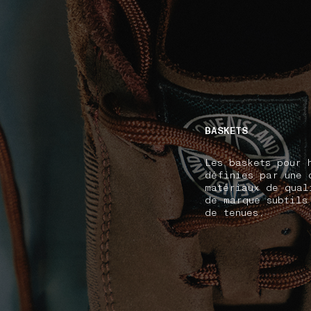
NAVIGATION.ARIA.GOTOMAINCONTENT
NAVIGATION.ARIA
BASKETS
Les baskets pour 
définies par une 
matériaux de qual
de marque subtils
de tenues.