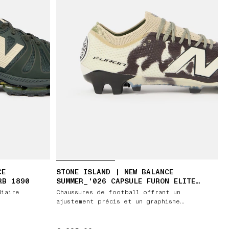
CE
STONE ISLAND | NEW BALANCE
RB 1890
SUMMER_'026 CAPSULE FURON ELITE
FG V9
diaire
Chaussures de football offrant un
ajustement précis et un graphisme
thermoréactif