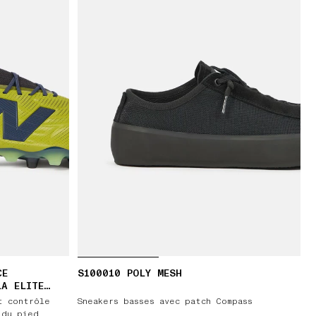
CE
S100010 POLY MESH
LA ELITE
t contrôle
Sneakers basses avec patch Compass
 du pied