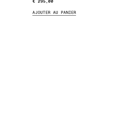
€ 295,00
€ 295,00
AJOUTER AU PANIER