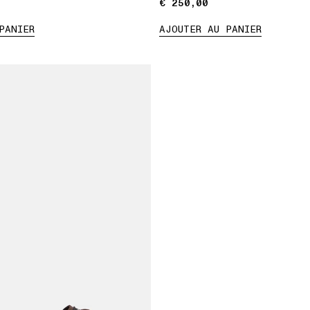
€ 250,00
€ 250,00
PANIER
AJOUTER AU PANIER