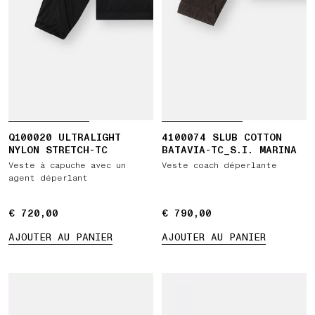
Q100020 ULTRALIGHT
4100074 SLUB COTTON
NYLON STRETCH-TC
BATAVIA-TC_S.I. MARINA
Veste à capuche avec un
Veste coach déperlante
agent déperlant
€ 720,00
€ 720,00
€ 790,00
€ 790,00
AJOUTER AU PANIER
AJOUTER AU PANIER