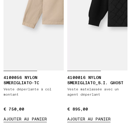
4100056 NYLON
4100016 NYLON
SMERIGLIATO-TC
SMERIGLIATO_S.I. GHOST
Veste déperlante à col
Veste matelassée avec un
montant
agent déperlant
€ 750,00
€ 750,00
€ 895,00
€ 895,00
AJOUTER AU PANIER
AJOUTER AU PANIER