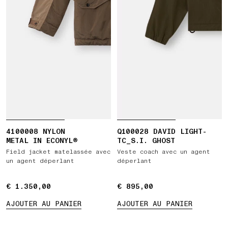
4100008 NYLON
Q100028 DAVID LIGHT-
METAL IN ECONYL®
TC_S.I. GHOST
Field jacket matelassée avec
Veste coach avec un agent
un agent déperlant
déperlant
€ 1.350,00
€ 1.350,00
€ 895,00
€ 895,00
AJOUTER AU PANIER
AJOUTER AU PANIER