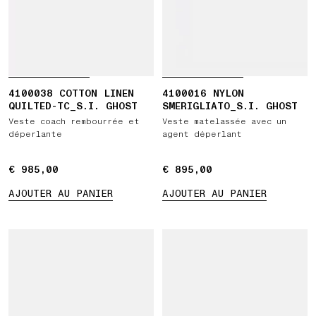
4100038 COTTON LINEN
4100016 NYLON
QUILTED-TC_S.I. GHOST
SMERIGLIATO_S.I. GHOST
Veste coach rembourrée et
Veste matelassée avec un
déperlante
agent déperlant
€ 985,00
€ 985,00
€ 895,00
€ 895,00
AJOUTER AU PANIER
AJOUTER AU PANIER