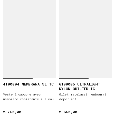
4100004 MEMBRANA 3L TC
G100005 ULTRALIGHT
NYLON QUILTED-TC
Veste à capuche avec
Gilet matelassé rembourré
membrane résistante à l’eau
déperlant
€ 750,00
€ 750,00
€ 650,00
€ 650,00