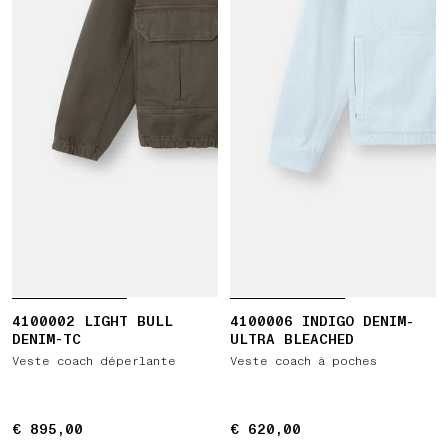
4100002 LIGHT BULL
4100006 INDIGO DENIM-
DENIM-TC
ULTRA BLEACHED
Veste coach déperlante
Veste coach à poches
€ 895,00
€ 895,00
€ 620,00
€ 620,00