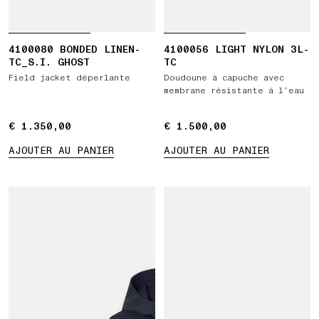
4100080 BONDED LINEN-
4100056 LIGHT NYLON 3L-
TC_S.I. GHOST
TC
Field jacket déperlante
Doudoune à capuche avec
membrane résistante à l’eau
€ 1.350,00
€ 1.350,00
€ 1.500,00
€ 1.500,00
AJOUTER AU PANIER
AJOUTER AU PANIER