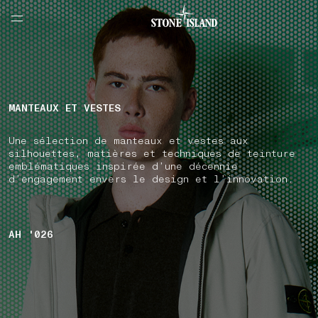
NAVIGATION.ARIA.GOTOMAINCONTENT
NAVIGATION.ARIA.
LABEL.SHOPPINGCOUNTRY
LUXEMBOURG
MANTEAUX ET VESTES
Une sélection de manteaux et vestes aux
silhouettes, matières et techniques de teinture
emblématiques inspirée d’une décennie
d’engagement envers le design et l’innovation.
AH '026