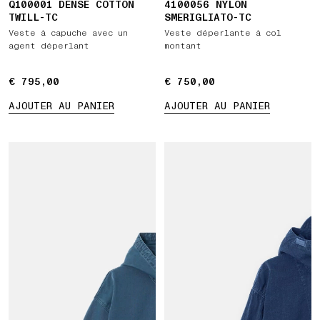
Q100001 DENSE COTTON
4100056 NYLON
TWILL-TC
SMERIGLIATO-TC
Veste à capuche avec un
Veste déperlante à col
agent déperlant
montant
€ 795,00
€ 795,00
€ 750,00
€ 750,00
AJOUTER AU PANIER
AJOUTER AU PANIER