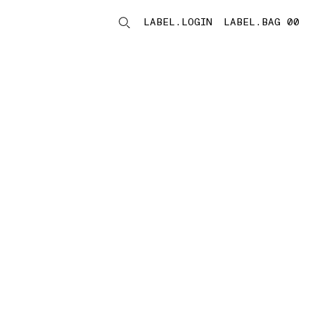
LABEL.LOGIN
LABEL.BAG 00
LABEL.ITEMS