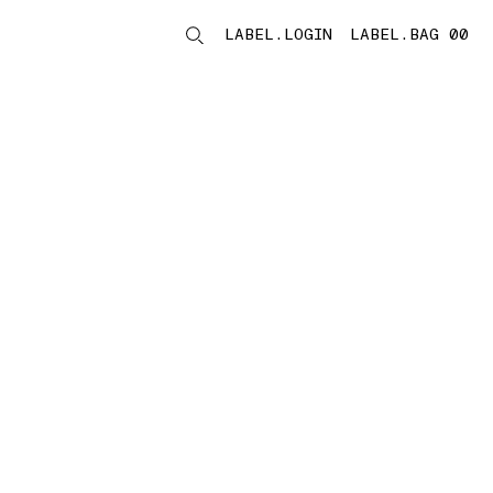
LABEL.LOGIN
LABEL.BAG 00
LABEL.ITEMS