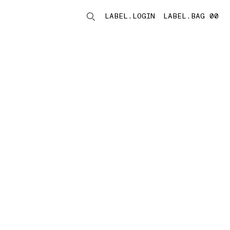
LABEL.LOGIN
LABEL.BAG 00
LABEL.ITEMS