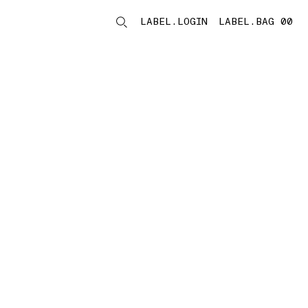
LABEL.LOGIN
LABEL.BAG 00
LABEL.ITEMS