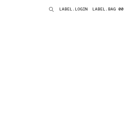
LABEL.LOGIN
LABEL.BAG 00
LABEL.ITEMS