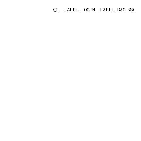
LABEL.LOGIN
LABEL.BAG 00
LABEL.ITEMS