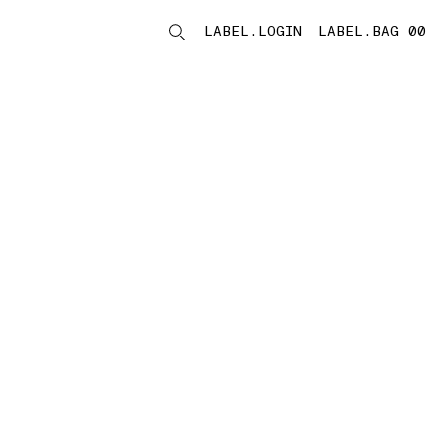
LABEL.LOGIN
LABEL.BAG 00
LABEL.ITEMS