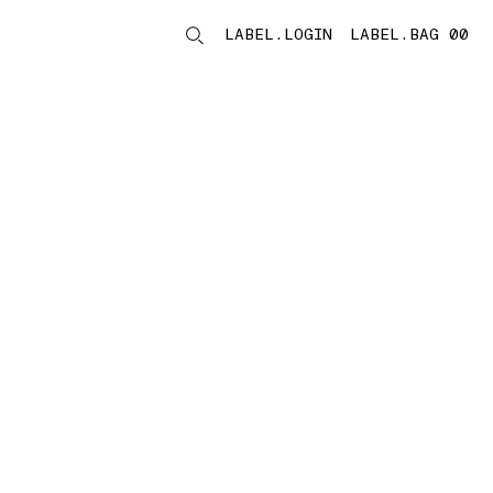
LABEL.LOGIN
LABEL.BAG 00
LABEL.ITEMS