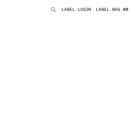
LABEL.LOGIN
LABEL.BAG 00
LABEL.ITEMS