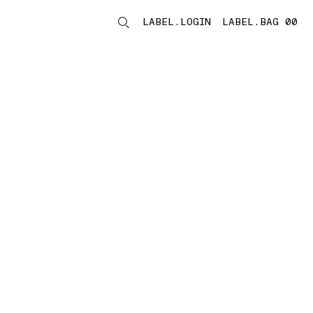
LABEL.LOGIN
LABEL.BAG 00
LABEL.ITEMS