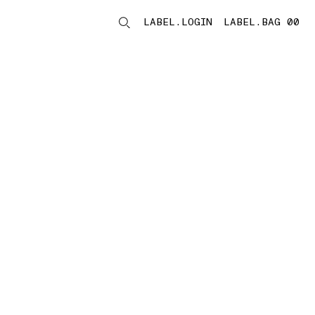
LABEL.LOGIN
LABEL.BAG 00
LABEL.ITEMS