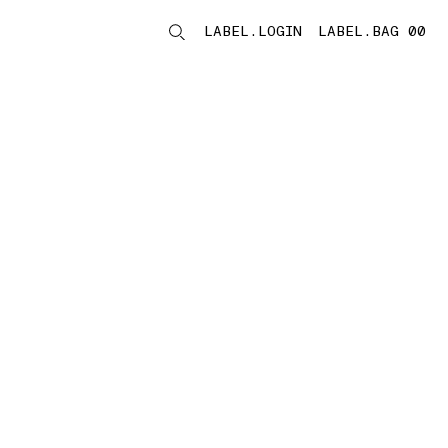
LABEL.LOGIN
LABEL.BAG 00
LABEL.ITEMS