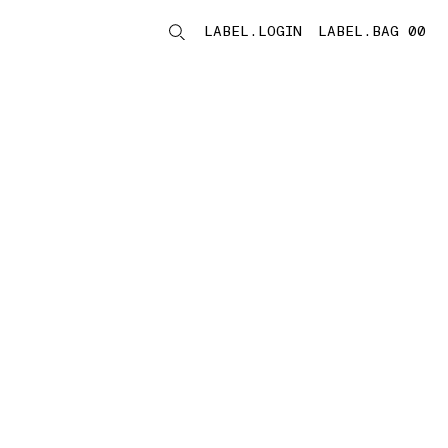
LABEL.LOGIN
LABEL.BAG 00
LABEL.ITEMS