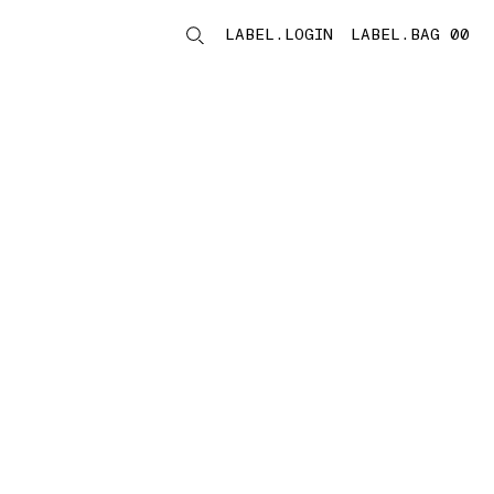
LABEL.LOGIN
LABEL.BAG 00
LABEL.ITEMS