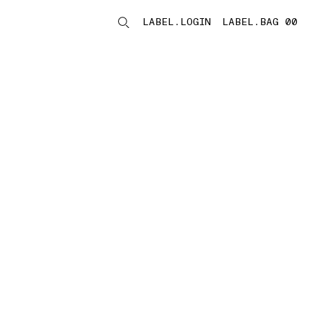
LABEL.LOGIN
LABEL.BAG 00
LABEL.ITEMS