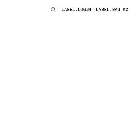
LABEL.LOGIN
LABEL.BAG 00
LABEL.ITEMS