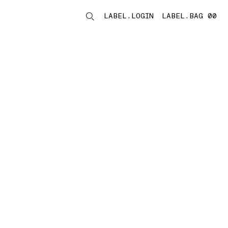
LABEL.LOGIN
LABEL.BAG 00
LABEL.ITEMS