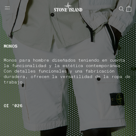
NAVIGATION.ARIA.GOTOMAINCONTENT
NAVIGATION.ARIA.
LABEL.SHOPPINGCOUNTRY
ESPAÑA
MONOS
Monos para hombre diseñados teniendo en cuenta
la funcionalidad y la estética contemporánea.
Con detalles funcionales y una fabricación
duradera, ofrecen la versatilidad de la ropa de
trabajo.
OI '026