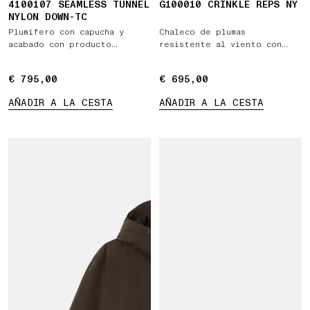
4100107 SEAMLESS TUNNEL
G100010 CRINKLE REPS NY
NYLON DOWN-TC
Plumífero con capucha y
Chaleco de plumas
acabado con producto
resistente al viento con
hidrófugo
producto hidrófugo
€ 795,00
€ 795,00
€ 695,00
€ 695,00
AÑADIR A LA CESTA
AÑADIR A LA CESTA