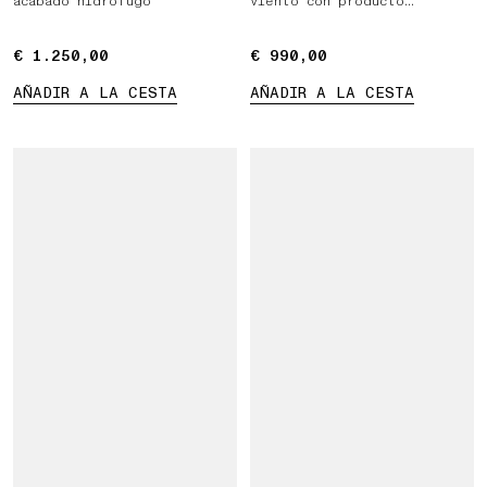
acabado hidrófugo
viento con producto
hidrófugo
€ 1.250,00
€ 1.250,00
€ 990,00
€ 990,00
AÑADIR A LA CESTA
AÑADIR A LA CESTA