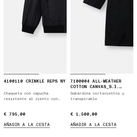
4100110 CRINKLE REPS NY
7100004 ALL-WEATHER
COTTON CANVAS_S.I.
GHOST
Chaqueta con capucha
Gabardina cortavientos y
resistente al viento con
transpirable
producto hidrófugo
€ 795,00
€ 795,00
€ 1.500,00
€ 1.500,00
AÑADIR A LA CESTA
AÑADIR A LA CESTA