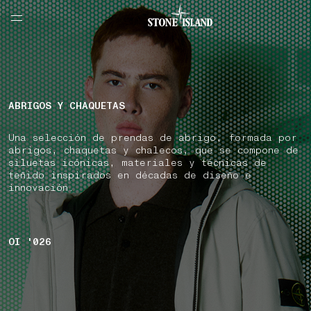
NAVIGATION.ARIA.GOTOMAINCONTENT
NAVIGATION.ARIA.
LABEL.SHOPPINGCOUNTRY
ESPAÑA
ABRIGOS Y CHAQUETAS
Una selección de prendas de abrigo, formada por
abrigos, chaquetas y chalecos, que se compone de
siluetas icónicas, materiales y técnicas de
teñido inspirados en décadas de diseño e
innovación.
OI '026