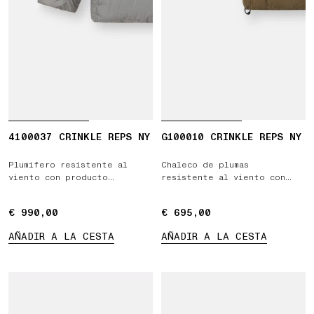
4100037 CRINKLE REPS NY
G100010 CRINKLE REPS NY
Plumífero resistente al
Chaleco de plumas
viento con producto
resistente al viento con
hidrófugo
producto hidrófugo
€ 990,00
€ 990,00
€ 695,00
€ 695,00
AÑADIR A LA CESTA
AÑADIR A LA CESTA