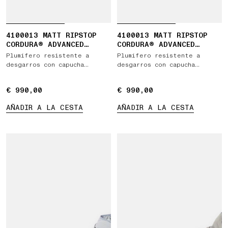
4100013 MATT RIPSTOP
4100013 MATT RIPSTOP
CORDURA® ADVANCED
CORDURA® ADVANCED
FABRICS
FABRICS
Plumífero resistente a
Plumífero resistente a
desgarros con capucha
desgarros con capucha
desmontable
desmontable
€ 990,00
€ 990,00
€ 990,00
€ 990,00
AÑADIR A LA CESTA
AÑADIR A LA CESTA