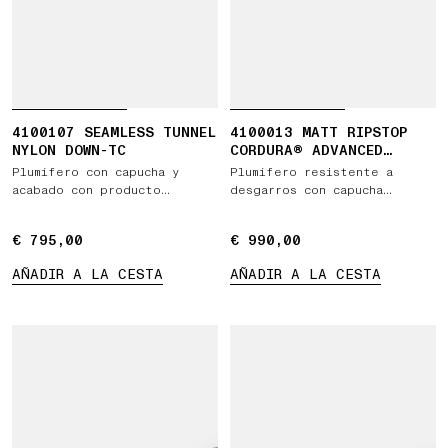
4100107 SEAMLESS TUNNEL
4100013 MATT RIPSTOP
NYLON DOWN-TC
CORDURA® ADVANCED
FABRICS
Plumífero con capucha y
Plumífero resistente a
acabado con producto
desgarros con capucha
hidrófugo
desmontable
€ 795,00
€ 795,00
€ 990,00
€ 990,00
AÑADIR A LA CESTA
AÑADIR A LA CESTA