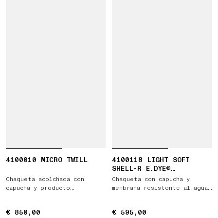
4100010 MICRO TWILL
4100118 LIGHT SOFT
SHELL-R E.DYE®
TECHNOLOGY IN RECYCLED
Chaqueta acolchada con
Chaqueta con capucha y
POLYESTER
capucha y producto
membrana resistente al agua
hidrófugo
y al viento
€ 850,00
€ 850,00
€ 595,00
€ 595,00