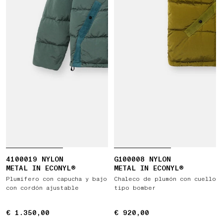
4100019 NYLON
G100008 NYLON
METAL IN ECONYL®
METAL IN ECONYL®
Plumífero con capucha y bajo
Chaleco de plumón con cuello
con cordón ajustable
tipo bomber
€ 1.350,00
€ 1.350,00
€ 920,00
€ 920,00