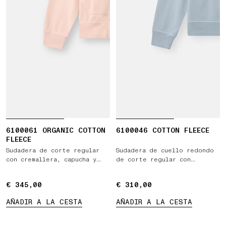
6100061 ORGANIC COTTON
6100046 COTTON FLEECE
FLEECE
Sudadera de corte regular
Sudadera de cuello redondo
con cremallera, capucha y
de corte regular con
bolsillos
estampado 'ARCHIVIO' de
temporada
€ 345,00
€ 345,00
€ 310,00
€ 310,00
AÑADIR A LA CESTA
AÑADIR A LA CESTA