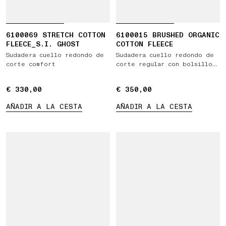
6100069 STRETCH COTTON
6100015 BRUSHED ORGANIC
FLEECE_S.I. GHOST
COTTON FLEECE
Sudadera cuello redondo de
Sudadera cuello redondo de
corte comfort
corte regular con bolsillo
en la manga
€ 330,00
€ 330,00
€ 350,00
€ 350,00
AÑADIR A LA CESTA
AÑADIR A LA CESTA