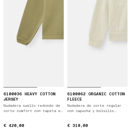
6100036 HEAVY COTTON
6100062 ORGANIC COTTON
JERSEY
FLEECE
Sudadera cuello redondo de
Sudadera de corte regular
corte comfort con tapeta en
con capucha y bolsillo
el hombro
canguro
€ 420,00
€ 420,00
€ 310,00
€ 310,00