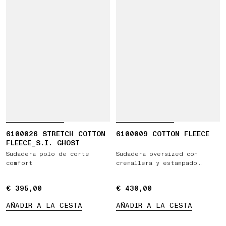
6100026 STRETCH COTTON
6100009 COTTON FLEECE
FLEECE_S.I. GHOST
Sudadera polo de corte
Sudadera oversized con
comfort
cremallera y estampado
'Vertical Placement'
€ 395,00
€ 395,00
€ 430,00
€ 430,00
AÑADIR A LA CESTA
AÑADIR A LA CESTA