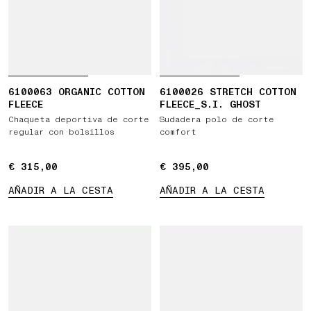
6100063 ORGANIC COTTON
6100026 STRETCH COTTON
FLEECE
FLEECE_S.I. GHOST
Chaqueta deportiva de corte
Sudadera polo de corte
regular con bolsillos
comfort
€ 315,00
€ 315,00
€ 395,00
€ 395,00
AÑADIR A LA CESTA
AÑADIR A LA CESTA