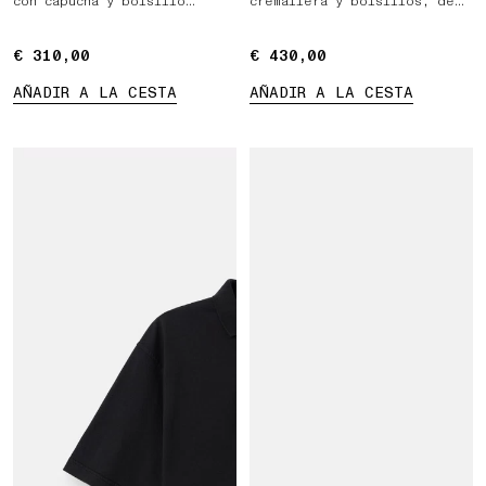
con capucha y bolsillo
cremallera y bolsillos, de
canguro
corte regular
€ 310,00
€ 310,00
€ 430,00
€ 430,00
AÑADIR A LA CESTA
AÑADIR A LA CESTA