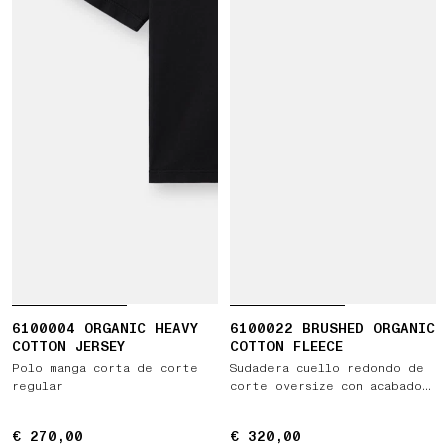
6100004 ORGANIC HEAVY
6100022 BRUSHED ORGANIC
COTTON JERSEY
COTTON FLEECE
Polo manga corta de corte
Sudadera cuello redondo de
regular
corte oversize con acabados
acanalado
€ 270,00
€ 270,00
€ 320,00
€ 320,00