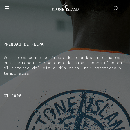
NAVIGATION.ARIA.GOTOMAINCONTENT
NAVIGATION.ARIA.
LABEL.SHOPPINGCOUNTRY
ESPAÑA
PRENDAS DE FELPA
Versiones contemporáneas de prendas informales
que representan opciones de capas esenciales en
el armario del día a día para unir estéticas y
temporadas.
OI '026