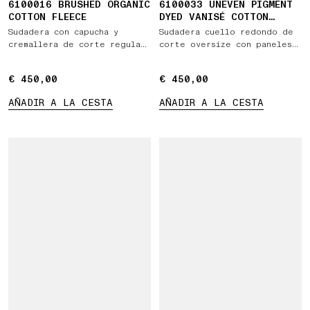
6100016 BRUSHED ORGANIC
6100033 UNEVEN PIGMENT
COTTON FLEECE
DYED VANISÉ COTTON
JERSEY
Sudadera con capucha y
Sudadera cuello redondo de
cremallera de corte regular
corte oversize con paneles
con bolsillos
de tejido en contraste
€ 450,00
€ 450,00
€ 450,00
€ 450,00
AÑADIR A LA CESTA
AÑADIR A LA CESTA