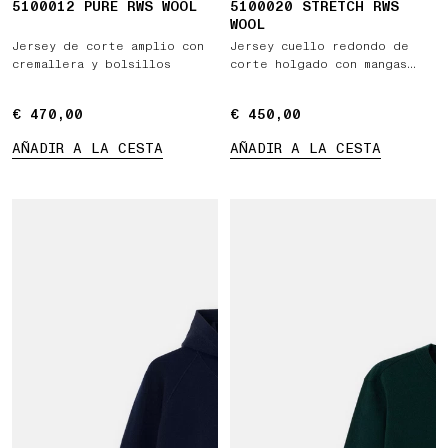
5100012 PURE RWS WOOL
5100020 STRETCH RWS
WOOL
Jersey de corte amplio con
Jersey cuello redondo de
cremallera y bolsillos
corte holgado con mangas
raglán
€ 470,00
€ 470,00
€ 450,00
€ 450,00
AÑADIR A LA CESTA
AÑADIR A LA CESTA