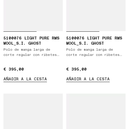
5100076 LIGHT PURE RWS
5100076 LIGHT PURE RWS
WOOL_S.I. GHOST
WOOL_S.I. GHOST
Polo de manga larga de
Polo de manga larga de
corte regular con ribetes
corte regular con ribetes
acanalados
acanalados
€ 395,00
€ 395,00
€ 395,00
€ 395,00
AÑADIR A LA CESTA
AÑADIR A LA CESTA