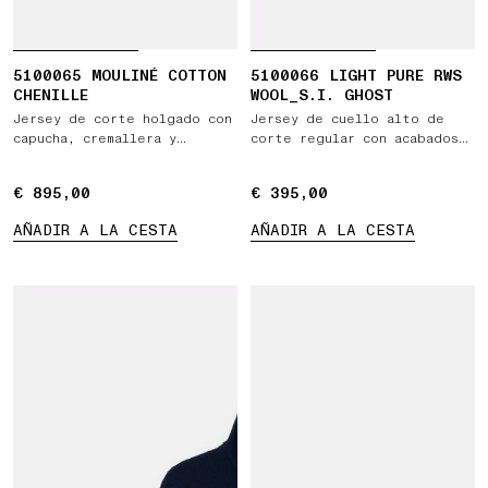
5100065 MOULINÉ COTTON
5100066 LIGHT PURE RWS
CHENILLE
WOOL_S.I. GHOST
Jersey de corte holgado con
Jersey de cuello alto de
capucha, cremallera y
corte regular con acabados
bolsillos
acanalados
€ 895,00
€ 895,00
€ 395,00
€ 395,00
AÑADIR A LA CESTA
AÑADIR A LA CESTA