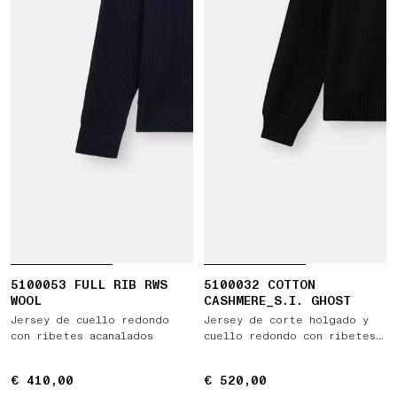
5100053 FULL RIB RWS
5100032 COTTON
WOOL
CASHMERE_S.I. GHOST
Jersey de cuello redondo
Jersey de corte holgado y
con ribetes acanalados
cuello redondo con ribetes
acanalados
€ 410,00
€ 410,00
€ 520,00
€ 520,00