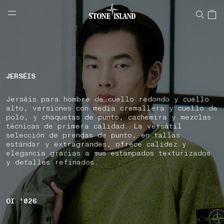
NAVIGATION.ARIA.GOTOMAINCONTENT
NAVIGATION.ARIA.
LABEL.SHOPPINGCOUNTRY
ESPAÑA
JERSÉIS
Jerséis para hombre de cuello redondo y cuello
alto, versiones con media cremallera y cuello de
polo, y chaquetas de punto, cachemira y mezclas
técnicas de primera calidad. La versátil
selección de prendas de punto, en tallas
estándar y extragrandes, ofrece calidez y
elegancia gracias a sus estampados texturizados
y detalles refinados.
OI '026