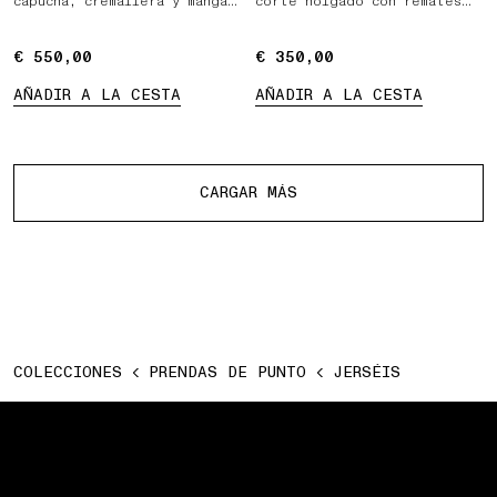
capucha, cremallera y mangas
corte holgado con remates
raglán
acanalados
€ 550,00
€ 550,00
€ 350,00
€ 350,00
AÑADIR A LA CESTA
AÑADIR A LA CESTA
Más productos
CARGAR MÁS
COLECCIONES
PRENDAS DE PUNTO
JERSÉIS