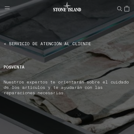
NAVIGATION.ARIA.GOTOMAINCONTENT
NAVIGATION.ARIA.
LABEL.SHOPPINGCOUNTRY
ESPAÑA
< SERVICIO DE ATENCIÓN AL CLIENTE
POSVENTA
Nuestros expertos te orientarán sobre el cuidado
de los artículos y te ayudarán con las
reparaciones necesarias.