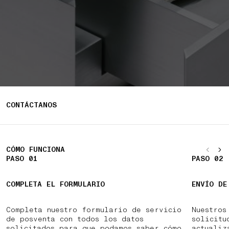
CONTÁCTANOS
CÓMO FUNCIONA
PASO 01
PASO 02
COMPLETA EL FORMULARIO
ENVÍO DE
Completa nuestro formulario de servicio
Nuestros
de posventa con todos los datos
solicitu
solicitados para que podamos saber cómo
actualiz