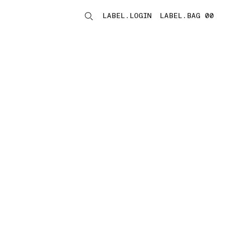
LABEL.LOGIN
LABEL.BAG 00
LABEL.ITEMS