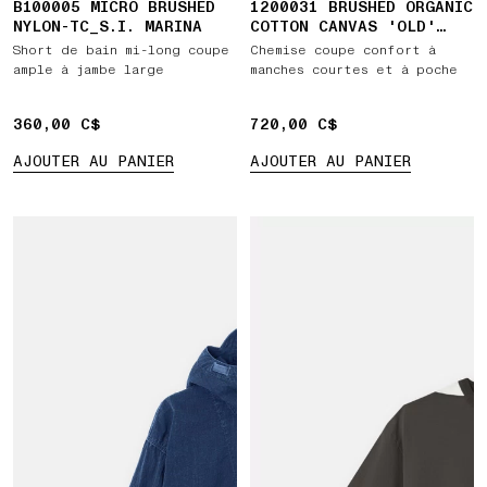
B100005 MICRO BRUSHED
1200031 BRUSHED ORGANIC
NYLON-TC_S.I. MARINA
COTTON CANVAS 'OLD'
EFFECT
Short de bain mi-long coupe
Chemise coupe confort à
ample à jambe large
manches courtes et à poche
360,00 C$
360,00 C$
720,00 C$
720,00 C$
AJOUTER AU PANIER
AJOUTER AU PANIER