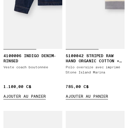
4100006 INDIGO DENIM-
5100042 STRIPED RAW
RINSED
HAND ORGANIC COTTON +
LINEN_S.I. MARINA
Veste coach boutonnée
Polo oversize avec imprimé
Stone Island Marina
1.100,00 C$
1.100,00 C$
785,00 C$
785,00 C$
AJOUTER AU PANIER
AJOUTER AU PANIER