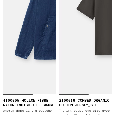
4100005 HOLLOW FIBRE
2100018 COMBED ORGANIC
NYLON INDIGO-TC + MARMO
COTTON JERSEY_S.I.
CORROSION
MARINA
Anorak déperlant à capuche
T-shirt coupe oversize avec