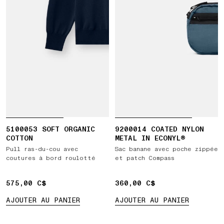
5100053 SOFT ORGANIC
9200014 COATED NYLON
COTTON
METAL IN ECONYL®
Pull ras-du-cou avec
Sac banane avec poche zippée
coutures à bord roulotté
et patch Compass
575,00 C$
575,00 C$
360,00 C$
360,00 C$
AJOUTER AU PANIER
AJOUTER AU PANIER