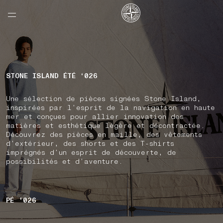
NAVIGATION.ARIA.GOTOMAINCONTENT
NAVIGATION.ARIA.
LABEL.SHOPPINGCOUNTRY
CANADA
STONE ISLAND ÉTÉ ‘026
Une sélection de pièces signées Stone Island,
inspirées par l’esprit de la navigation en haute
mer et conçues pour allier innovation des
matières et esthétique légère et décontractée.
Découvrez des pièces en maille, des vêtements
d’extérieur, des shorts et des T-shirts
imprégnés d’un esprit de découverte, de
possibilités et d’aventure.
PÉ '026