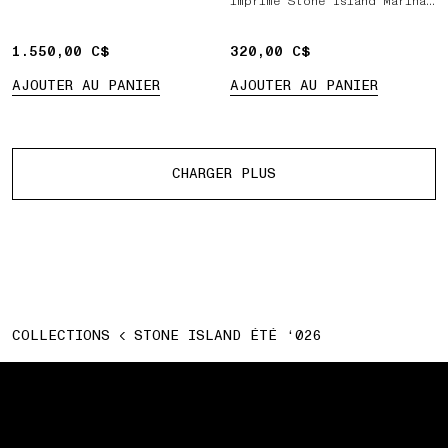
imprimé Stone Island Marina
en relief
1.550,00 C$
1.550,00 C$
320,00 C$
320,00 C$
AJOUTER AU PANIER
AJOUTER AU PANIER
Plus de produits
CHARGER PLUS
COLLECTIONS
STONE ISLAND ÉTÉ ‘026