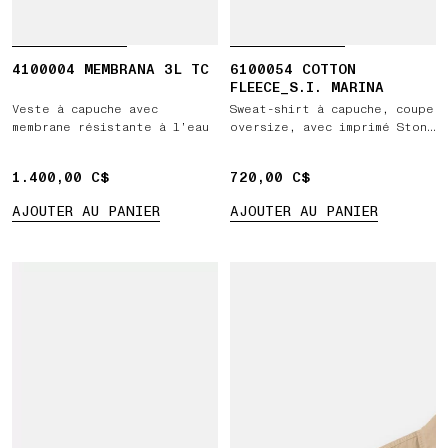
4100004 MEMBRANA 3L TC
6100054 COTTON
FLEECE_S.I. MARINA
Veste à capuche avec
Sweat-shirt à capuche, coupe
membrane résistante à l’eau
oversize, avec imprimé Stone
Island Marina
1.400,00 C$
1.400,00 C$
720,00 C$
720,00 C$
AJOUTER AU PANIER
AJOUTER AU PANIER