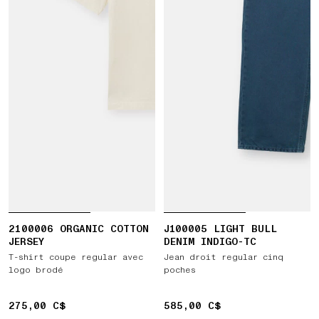
2100006 ORGANIC COTTON
J100005 LIGHT BULL
JERSEY
DENIM INDIGO-TC
T-shirt coupe regular avec
Jean droit regular cinq
logo brodé
poches
275,00 C$
275,00 C$
585,00 C$
585,00 C$