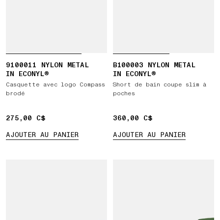
9100011 NYLON METAL
B100003 NYLON METAL
IN ECONYL®
IN ECONYL®
Casquette avec logo Compass
Short de bain coupe slim à
brodé
poches
275,00 C$
275,00 C$
360,00 C$
360,00 C$
AJOUTER AU PANIER
AJOUTER AU PANIER