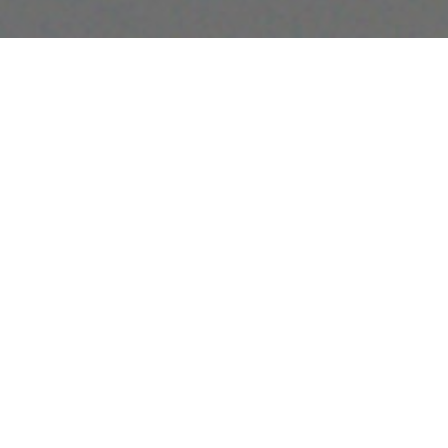
UNE COLLECTION CAPSULE COLLABORATIVE
–
Stone Island et New Balance revisitent l’univers
du football à travers une approche commune de la
recherche textile et du design axé sur la
performance. Réunissant chaussures, vêtements,
accessoires, kits et équipements, pour le
terrain comme en dehors, la collection puise
dans les codes de la culture football des années
1990, réinterprétés dans un contexte
contemporain.
SOMMAIRE
01 ABZORB 1890