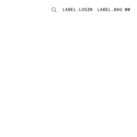
LABEL.LOGIN
LABEL.BAG 00
LABEL.ITEMS