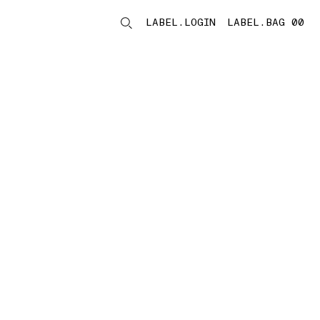
LABEL.LOGIN
LABEL.BAG 00
LABEL.ITEMS