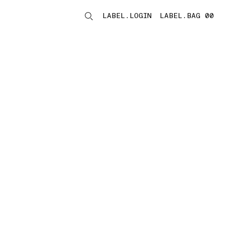
LABEL.LOGIN
LABEL.BAG 00
LABEL.ITEMS