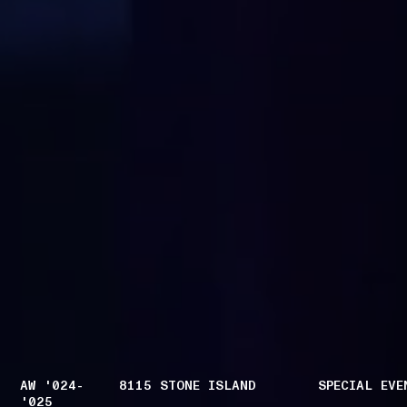
AW '024-
8115 STONE ISLAND
SPECIAL EVE
'025