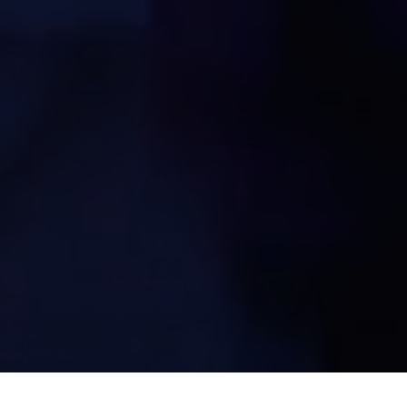
AW_'024 '025 SPECIAL
ミラノ・メンズ
EVENT
ンテーション"Th