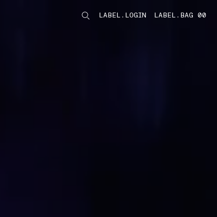
LABEL.LOGIN
LABEL.BAG 00
LABEL.ITEMS