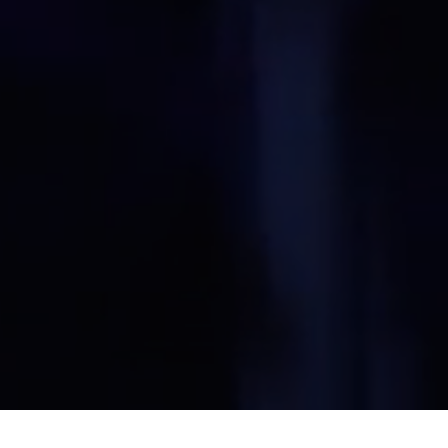
・ファッション・ウィークの初日となる1月12日、記念碑的なプレゼ
e Compass Inside"を催し、STONE ISLANDコミュニティと