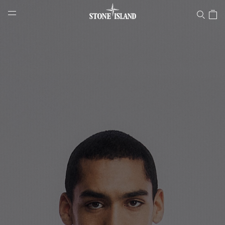
Stone Island Online Store
NAVIGATION.ARIA.GOTOMAINCONTENT
NAVIGATION.ARIA.
LABEL.SHOPPINGCOUNTRY
SCHWEIZ