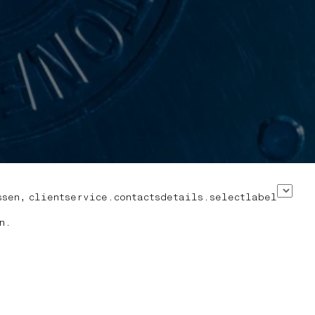
ssen,
clientservice.contactsdetails.selectlabel
n.