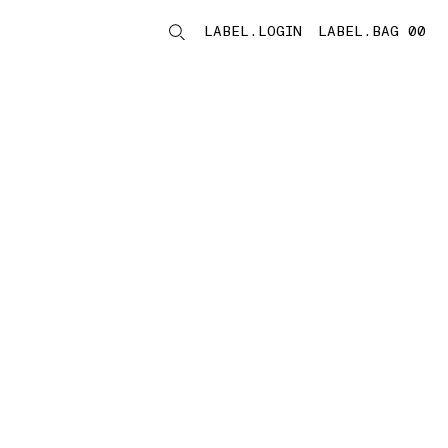
LABEL.LOGIN
LABEL.BAG 00
LABEL.ITEMS