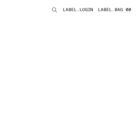
LABEL.LOGIN
LABEL.BAG 00
LABEL.ITEMS