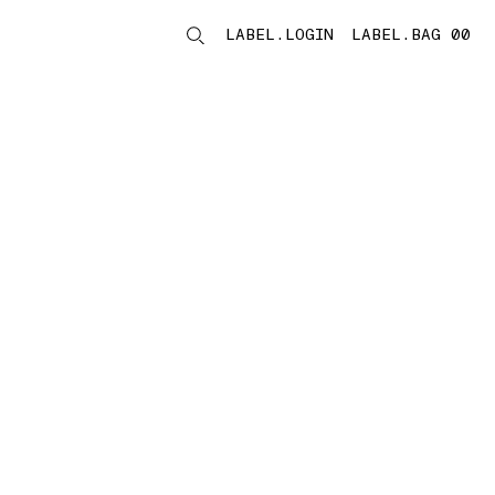
LABEL.LOGIN
LABEL.BAG 00
LABEL.ITEMS