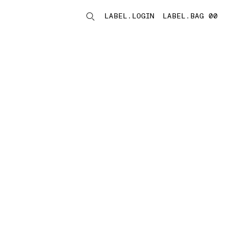
LABEL.LOGIN
LABEL.BAG 00
LABEL.ITEMS