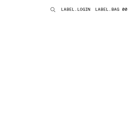
LABEL.LOGIN
LABEL.BAG 00
LABEL.ITEMS