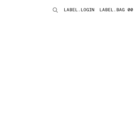
LABEL.LOGIN
LABEL.BAG 00
LABEL.ITEMS