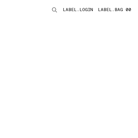
LABEL.LOGIN
LABEL.BAG 00
LABEL.ITEMS