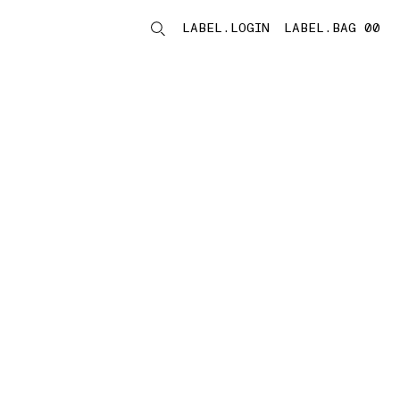
LABEL.LOGIN
LABEL.BAG 00
LABEL.ITEMS