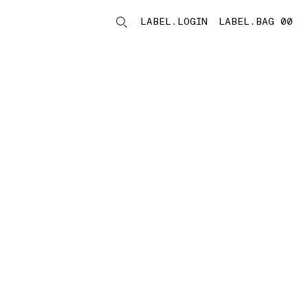
LABEL.LOGIN
LABEL.BAG 00
LABEL.ITEMS