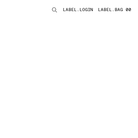
LABEL.LOGIN
LABEL.BAG 00
LABEL.ITEMS