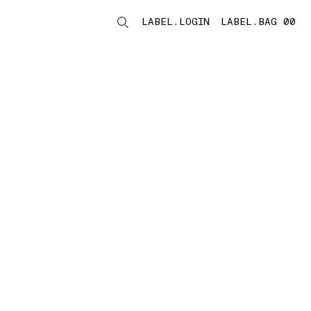
LABEL.LOGIN
LABEL.BAG 00
LABEL.ITEMS