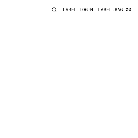
LABEL.LOGIN
LABEL.BAG 00
LABEL.ITEMS