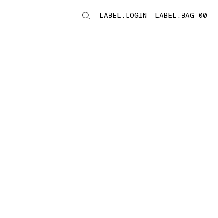
LABEL.LOGIN
LABEL.BAG 00
LABEL.ITEMS