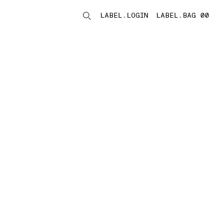
LABEL.LOGIN
LABEL.BAG 00
LABEL.ITEMS